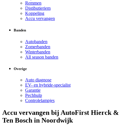
Remmen
Distibutieriem
Koppeling
Accu vervangen
Banden
Autobanden
Zomerbanden
Winterbanden
All season banden
Overige
Auto diagnose
EV- en hybride-specialist
Garantie
Pechhulp
Controlelampjes
Accu vervangen bij AutoFirst Hierck &
Ten Bosch in Noordwijk