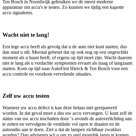
Ten Bosch in Noordwijk gebruiken we de meest moderne
apparatuur om accu's te testen. Zo kunnen we tijdig een kapotte
accu signaleren.
Wacht niet te lang!
Een lege accu heeft als gevolg dat u de auto niet kunt starten, dus
dan staat u stil. Meestal gebeurt dat op ook nog op een ongeschikt
moment als u haast heeft, of ergens op tijd moet zijn. Wacht daarom
niet te lang als u verdachte symptomen ervaart als traag of langzaam
starten. Kom op tijd naar AutoFirst Hierck & Ten Bosch voor een
accu controle en voorkom vervelende situaties.
Zelf uw accu testen
Wanneer uw accu defect is kan deze helaas niet gerepareerd
worden. In dat geval moet u dus uw accu vervangen. U kunt zelf de
status van uw accu inschatten door ‘s avonds de autoverlichting aan
te zetten en vervolgens de ventilatie vol open te draaien en de
autoradio aan te doen. Ziet u dat de lampen zichtbaar zwakker
worden? Dan adviseren wij u om zo snel mogelijk langs te komen