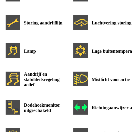
Storing aandrijflijn
Luchtvering storing
Lamp
Lage buitentempera
Aandrijf en
stabiliteitsregeling
Mistlicht voor actie
actief
Dodehoekmonitor
Richtingaanwijzer a
uitgeschakeld