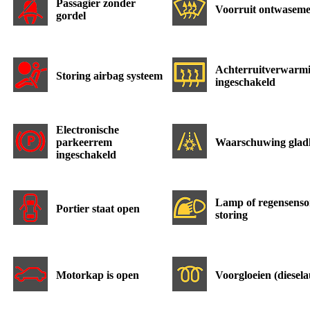
Passagier zonder
Voorruit ontwasem
gordel
Achterruitverwarm
Storing airbag systeem
ingeschakeld
Electronische
parkeerrem
Waarschuwing glad
ingeschakeld
Lamp of regensenso
Portier staat open
storing
Motorkap is open
Voorgloeien (diesela