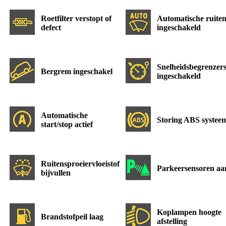
Roetfilter verstopt of
Automatische ruiten
defect
ingeschakeld
Snelheidsbegrenzer
Bergrem ingeschakel
ingeschakeld
Automatische
Storing ABS systee
start/stop actief
Ruitensproeiervloeistof
Parkeersensoren aa
bijvullen
Koplampen hoogte
Brandstofpeil laag
afstelling