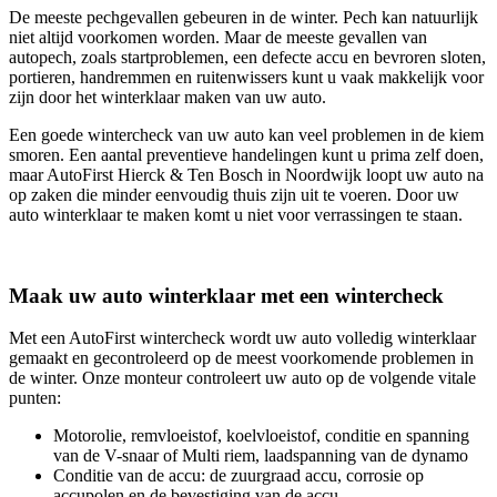
De meeste pechgevallen gebeuren in de winter. Pech kan natuurlijk
niet altijd voorkomen worden. Maar de meeste gevallen van
autopech, zoals startproblemen, een defecte accu en bevroren sloten,
portieren, handremmen en ruitenwissers kunt u vaak makkelijk voor
zijn door het winterklaar maken van uw auto.
Een goede wintercheck van uw auto kan veel problemen in de kiem
smoren. Een aantal preventieve handelingen kunt u prima zelf doen,
maar AutoFirst Hierck & Ten Bosch in Noordwijk loopt uw auto na
op zaken die minder eenvoudig thuis zijn uit te voeren. Door uw
auto winterklaar te maken komt u niet voor verrassingen te staan.
Maak uw auto winterklaar met een wintercheck
Met een AutoFirst wintercheck wordt uw auto volledig winterklaar
gemaakt en gecontroleerd op de meest voorkomende problemen in
de winter. Onze monteur controleert uw auto op de volgende vitale
punten:
Motorolie, remvloeistof, koelvloeistof, conditie en spanning
van de V-snaar of Multi riem, laadspanning van de dynamo
Conditie van de accu: de zuurgraad accu, corrosie op
accupolen en de bevestiging van de accu