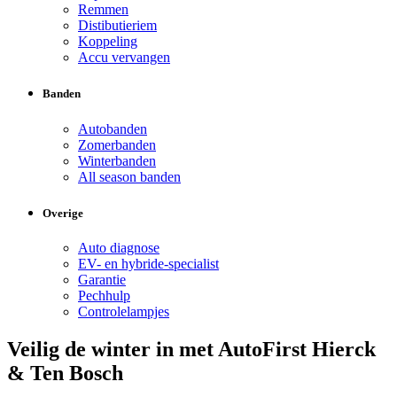
Remmen
Distibutieriem
Koppeling
Accu vervangen
Banden
Autobanden
Zomerbanden
Winterbanden
All season banden
Overige
Auto diagnose
EV- en hybride-specialist
Garantie
Pechhulp
Controlelampjes
Veilig de winter in met AutoFirst Hierck
& Ten Bosch