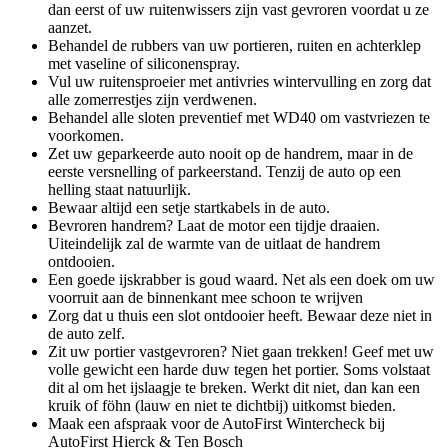
dan eerst of uw ruitenwissers zijn vast gevroren voordat u ze
aanzet.
Behandel de rubbers van uw portieren, ruiten en achterklep
met vaseline of siliconenspray.
Vul uw ruitensproeier met antivries wintervulling en zorg dat
alle zomerrestjes zijn verdwenen.
Behandel alle sloten preventief met WD40 om vastvriezen te
voorkomen.
Zet uw geparkeerde auto nooit op de handrem, maar in de
eerste versnelling of parkeerstand. Tenzij de auto op een
helling staat natuurlijk.
Bewaar altijd een setje startkabels in de auto.
Bevroren handrem? Laat de motor een tijdje draaien.
Uiteindelijk zal de warmte van de uitlaat de handrem
ontdooien.
Een goede ijskrabber is goud waard. Net als een doek om uw
voorruit aan de binnenkant mee schoon te wrijven
Zorg dat u thuis een slot ontdooier heeft. Bewaar deze niet in
de auto zelf.
Zit uw portier vastgevroren? Niet gaan trekken! Geef met uw
volle gewicht een harde duw tegen het portier. Soms volstaat
dit al om het ijslaagje te breken. Werkt dit niet, dan kan een
kruik of föhn (lauw en niet te dichtbij) uitkomst bieden.
Maak een afspraak voor de AutoFirst Wintercheck bij
AutoFirst Hierck & Ten Bosch